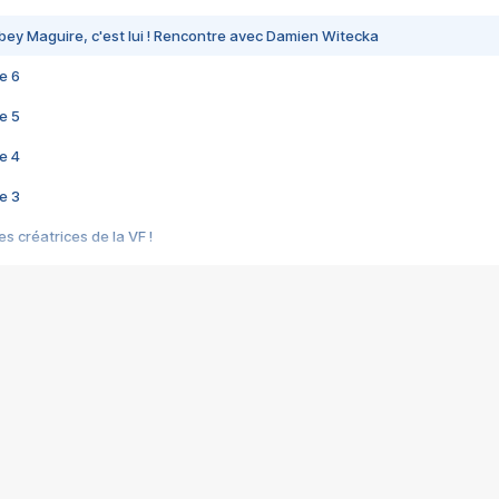
bey Maguire, c'est lui ! Rencontre avec Damien Witecka
e 6
e 5
e 4
e 3
s créatrices de la VF !
e 2
e 1
e Mektoub My Love arrive enfin ! Rencontre avec Shaïn Boumedine et Sal
i : après Toni en famille
elle réalise le bouleversant Dites lui que je l'aime
ais ! Rencontre autour de Vie privée de Rebecca Zlotowski