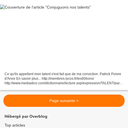
Ce qu'ils appellent mon talent n'est fait que de ma conviction. Patrick Poivre
d'Arvor En savoir plus... http://membres.lycos.fr/les60lions/
http://www.mediadico.com/dictionnaire/lecture.asp/expression/TALENT/parle
http://fr.wikipedia.org/wiki/Patric...
Page suivante >
Hébergé par Overblog
Top articles