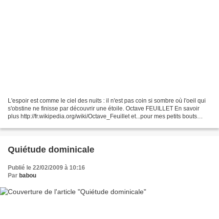
L'espoir est comme le ciel des nuits : il n'est pas coin si sombre où l'oeil qui
s'obstine ne finisse par découvrir une étoile. Octave FEUILLET En savoir
plus http://fr.wikipedia.org/wiki/Octave_Feuillet et...pour mes petits bouts
http://www.youtube....
Quiétude dominicale
Publié le 22/02/2009 à 10:16
Par
babou