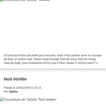
On peut tout faire par petits pas mesurés, mais il faut parfois avoir le courage
de faire un grand saut. David Lloyd George Saut de puce Saut de l'ange
Saut de page Saut d'obstacles Et Du coq à l'âne Sauter A cloche-pied P our
en savoir plus http://fr.wikipedia.org/wiki/David_Lloyd_George...
Nuit étoilée
Publié le 24/02/2009 à 19:15
Par
babou