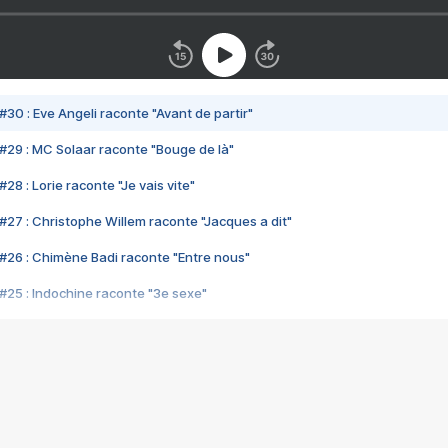
#30 : Eve Angeli raconte "Avant de partir"
#29 : MC Solaar raconte "Bouge de là"
28 : Lorie raconte "Je vais vite"
#27 : Christophe Willem raconte "Jacques a dit"
#26 : Chimène Badi raconte "Entre nous"
#25 : Indochine raconte "3e sexe"
#24 : Zaho raconte "C'est chelou"
#23 : Patrick Bruel raconte "Au café des délices"
#22 : Kyo raconte "Le chemin"
#21 : Nolwenn Leroy raconte "Cassé"