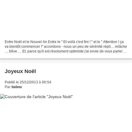
Entre Noël et le Nouvel An Entre le " Et voilà c'est fini ! " et le " Attention ! ça
va bientôt commencer !" accordons - nous un peu de sérénité répit.... relâche
.... trêve .... Et, parce qu'il est résolument optimiste j'ai envie de vous parler
non ......
Joyeux Noël
Publié le 25/12/2013 à 00:54
Par
babou