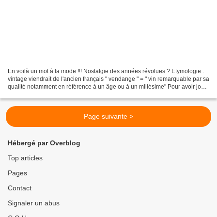
En voilà un mot à la mode !!! Nostalgie des années révolues ? Etymologie :
vintage viendrait de l'ancien français " vendange " = " vin remarquable par sa
qualité notamment en référence à un âge ou à un millésime" Pour avoir joué
et rejoué avec mon p'tit...
Page suivante >
Hébergé par Overblog
Top articles
Pages
Contact
Signaler un abus