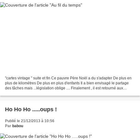
"cartes vintage " suite et fin Ce pauvre Père Noël a du s'adapter De plus en
plus de kilomètres De plus en plus d'enfants Il a bien envisagé le partage
des tâches mais ...législation oblige .... Finalement , il est retourné aux
"valeurs sûres" encore...
Ho Ho Ho .....oups !
Publié le 21/12/2013 à 10:56
Par
babou