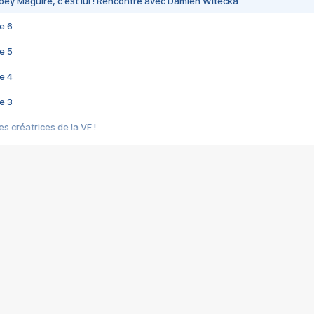
bey Maguire, c'est lui ! Rencontre avec Damien Witecka
e 6
e 5
e 4
e 3
s créatrices de la VF !
e 2
e 1
e Mektoub My Love arrive enfin ! Rencontre avec Shaïn Boumedine et Sal
i : après Toni en famille
elle réalise le bouleversant Dites lui que je l'aime
ais ! Rencontre autour de Vie privée de Rebecca Zlotowski
 de Marguerite, Grave... Rencontre avec Ella Rumpf