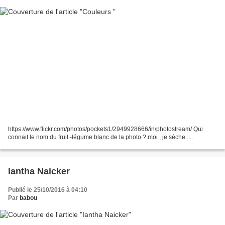
https://www.flickr.com/photos/pockets1/2949928666/in/photostream/ Qui
connait le nom du fruit -légume blanc de la photo ? moi , je sèche ....
Iantha Naicker
Publié le 25/10/2016 à 04:10
Par
babou